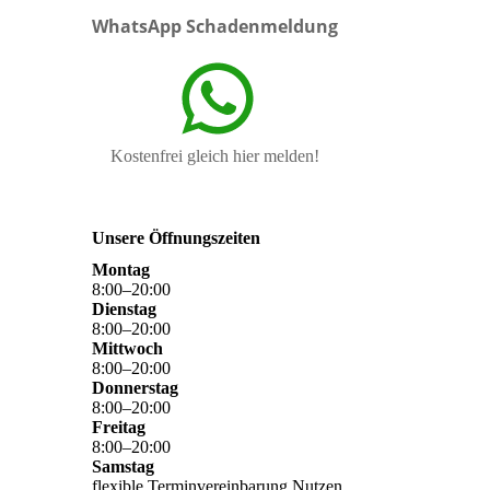
WhatsApp Schadenmeldung
Kostenfrei gleich hier melden!
Unsere Öffnungszeiten
Montag
8
:
00
–
20
:
00
Dienstag
8
:
00
–
20
:
00
Mittwoch
8
:
00
–
20
:
00
Donnerstag
8
:
00
–
20
:
00
Freitag
8
:
00
–
20
:
00
Samstag
flexible Terminvereinbarung Nutzen